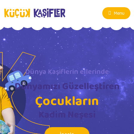
Menu
Dünya Kaşiflerin ellerinde
Dünyamızı Güzelleştiren
Çocukların
Kadim Neşesi