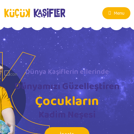
Menu
Dünya Kaşiflerin ellerinde
Dünyamızı Güzelleştiren
Çocukların
Kadim Neşesi